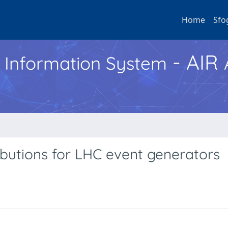
Home
Sfo
- AIR
h Information System
butions for LHC event generators