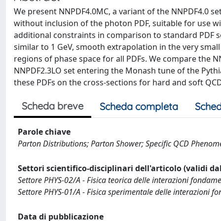
We present NNPDF4.0MC, a variant of the NNPDF4.0 set 
without inclusion of the photon PDF, suitable for use w
additional constraints in comparison to standard PDF s
similar to 1 GeV, smooth extrapolation in the very small
regions of phase space for all PDFs. We compare the N
NNPDF2.3LO set entering the Monash tune of the Pythia
these PDFs on the cross-sections for hard and soft QCD
Scheda breve
Scheda completa
Sched
Parole chiave
Parton Distributions; Parton Shower; Specific QCD Pheno
Settori scientifico-disciplinari dell'articolo (validi d
Settore PHYS-02/A - Fisica teorica delle interazioni fondam
Settore PHYS-01/A - Fisica sperimentale delle interazioni f
Data di pubblicazione