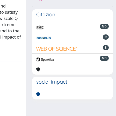
56
and
o satisfy
Citazioni
w scale Q
n extreme
ND
and to the
l impact of
9
8
ND
social impact