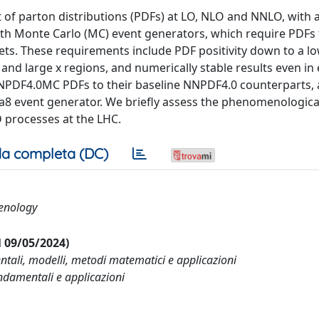
of parton distributions (PDFs) at LO, NLO and NNLO, with 
ith Monte Carlo (MC) event generators, which require PDFs t
ets. These requirements include PDF positivity down to a lo
 and large x regions, and numerically stable results even i
NPDF4.0MC PDFs to their baseline NNPDF4.0 counterparts, 
8 event generator. We briefly assess the phenomenologica
 processes at the LHC.
a completa (DC)
menology
al 09/05/2024)
entali, modelli, metodi matematici e applicazioni
ondamentali e applicazioni