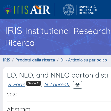
IRIS
Institutional Researc
Ricerca
IRIS
Prodotti della ricerca
01 - Articolo su periodico
LO, NLO, and NNLO parton distri
S. Forte
;
N. Laurenti
;
Secondo
2024
Abstract