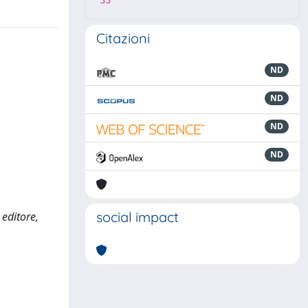
33
Citazioni
ND
ND
ND
ND
social impact
 editore,