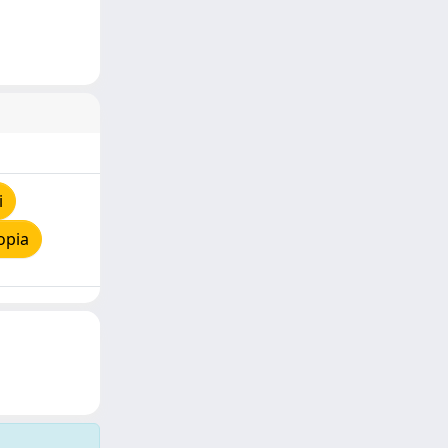
i
opia