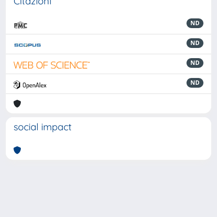
Citazioni
ND
ND
ND
ND
social impact