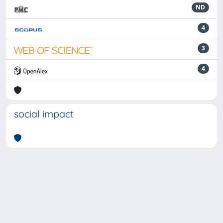
ND
4
3
4
social impact