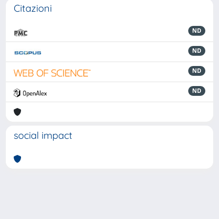
Citazioni
ND
ND
ND
ND
social impact