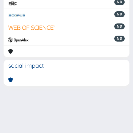
ND
ND
ND
ND
social impact