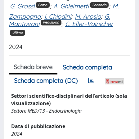
G. Grassi
;
A. Ghielmetti
;
M.
Primo
Secondo
Zampogna
;
I. Chiodini
;
M. Arosio
;
G.
Mantovani
;
C. Eller-Vainicher
Penultimo
Ultimo
2024
Scheda breve
Scheda completa
Scheda completa (DC)
Settori scientifico-disciplinari dell'articolo (sola
visualizzazione)
Settore MED/13 - Endocrinologia
Data di pubblicazione
2024