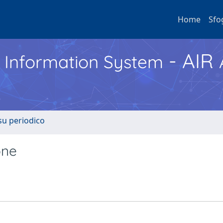
Home
Sfo
- AIR
h Information System
 su periodico
one