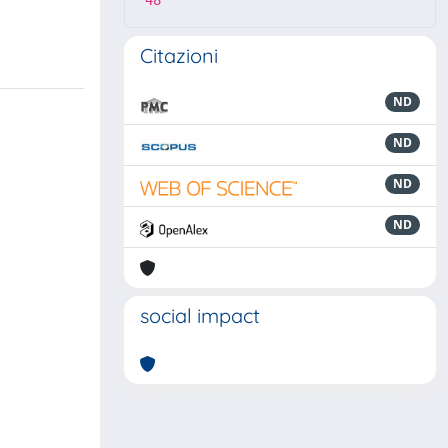
48
Citazioni
ND
ND
ND
ND
social impact