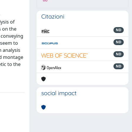
08
e
Citazioni
ysis of
s on the
ND
, conveying
ND
 seem to
h analysis
ND
und montage
tic to the
ND
social impact