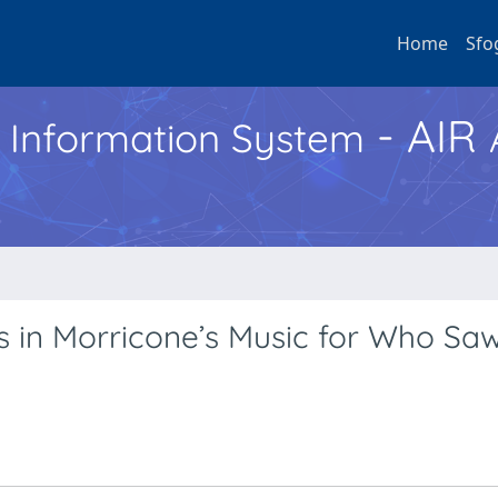
Home
Sfo
- AIR
h Information System
ts in Morricone’s Music for Who Sa