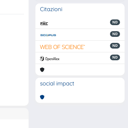
Citazioni
ND
ND
ND
ND
social impact