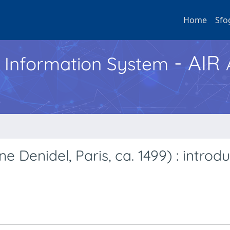
Home
Sfo
- AIR
h Information System
e Denidel, Paris, ca. 1499) : introd