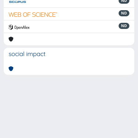
ND
ND
ND
social impact