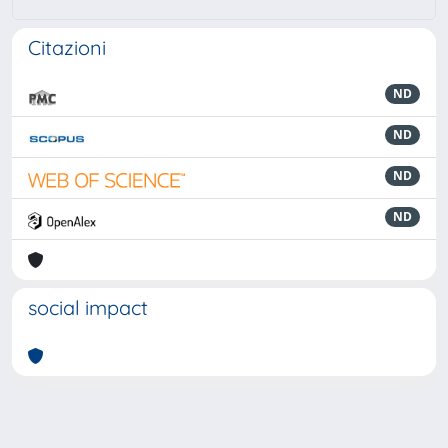
Citazioni
ND
ND
ND
ND
social impact