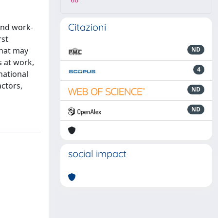
68
Citazioni
and work-
rst
that may
ND
s at work,
4
national
actors,
ND
ND
social impact