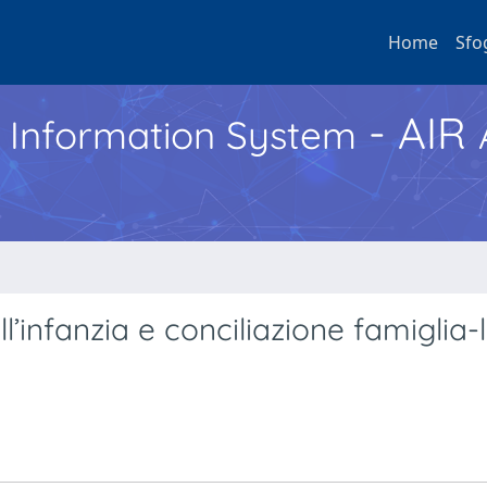
Home
Sfo
- AIR
h Information System
all’infanzia e conciliazione famiglia