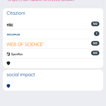
Citazioni
ND
1
ND
ND
social impact