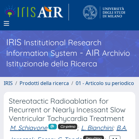
IRIS
Institutional Research
- AIR
Information System
Archivio
Istituzionale della Ricerca
IRIS
Prodotti della ricerca
01 - Articolo su periodico
Stereotactic Radioablation for
Recurrent or Nearly Incessant Slow
Ventricular Tachycardia Treatment
M. Schiavone
;
L. Bianchini
;
B.A.
Co-primo
Penultimo