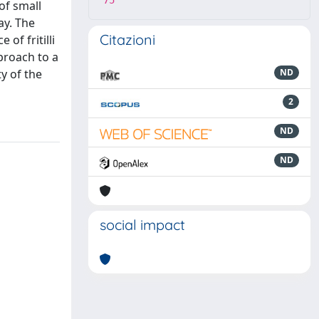
75
 of small
ay. The
Citazioni
of fritilli
proach to a
y of the
ND
2
ND
ND
social impact