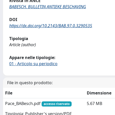
Rivista in ANCE
BABESCH. BULLETIN ANTIEKE BESCHAVING
DOI
https://dx.doi.org/10.2143/BAB.97.0.3290535
Tipologia
Article (author)
Appare nelle tipologie:
01 - Articolo su periodico
File in questo prodotto:
File
Dimensione
Pace_BABesch.pdf
5.67 MB
accesso riservato
Tipologia: Publisher's version/PDF