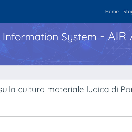
Home
Sfo
- AIR
h Information System
 sulla cultura materiale ludica di P