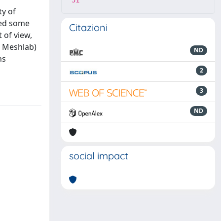
51
ty of
red some
Citazioni
 of view,
 Meshlab)
ND
ns
2
3
ND
social impact