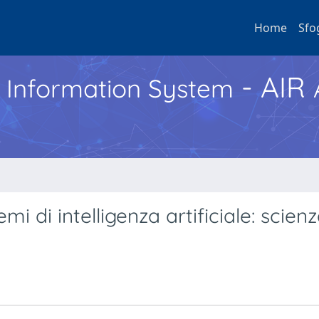
Home
Sfo
- AIR
h Information System
mi di intelligenza artificiale: scien