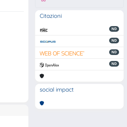
88
Citazioni
ND
ND
ND
ND
social impact