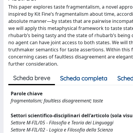
This paper explores taste fragmentalism, a novel approa
inspired by Kit Fine’s fragmentalism about time, acco
absolute manner—by states that are pairwise incompatib
we will apply this metaphysical framework to taste state
rhubarb’s being tasty and the state of rhubarb’s being d
no agent can have joint access to both states. We will 
truthmaker semantics for taste assertions. Within thi
concerning cases of faultless disagreement are elegantl
further consideration.
Scheda breve
Scheda completa
Sched
Parole chiave
fragmentalism; faultless disagreement; taste
Settori scientifico-disciplinari dell'articolo (sola vis
Settore M-FIL/05 - Filosofia e Teoria dei Linguaggi
Settore M-FIL/02 - Logica e Filosofia della Scienza