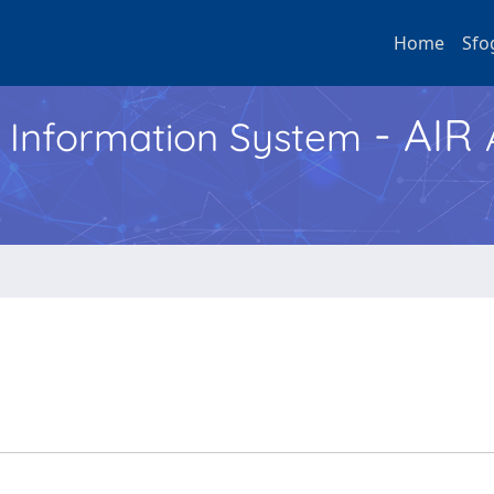
Home
Sfo
- AIR
h Information System