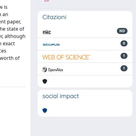
28
w is
n an
Citazioni
nt paper,
he state of
ND
er, although
n exact
0
ces
1
 worth of
1
social impact