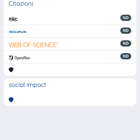
Citazioni
ND
ND
ND
ND
social impact