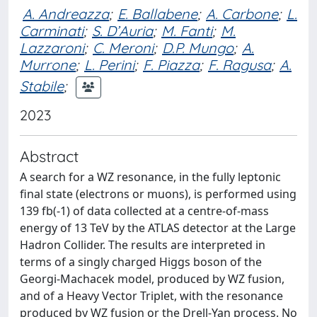
A. Andreazza
;
E. Ballabene
;
A. Carbone
;
L.
Carminati
;
S. D’Auria
;
M. Fanti
;
M.
Lazzaroni
;
C. Meroni
;
D.P. Mungo
;
A.
Murrone
;
L. Perini
;
F. Piazza
;
F. Ragusa
;
A.
Stabile
;
2023
Abstract
A search for a WZ resonance, in the fully leptonic
final state (electrons or muons), is performed using
139 fb(-1) of data collected at a centre-of-mass
energy of 13 TeV by the ATLAS detector at the Large
Hadron Collider. The results are interpreted in
terms of a singly charged Higgs boson of the
Georgi-Machacek model, produced by WZ fusion,
and of a Heavy Vector Triplet, with the resonance
produced by WZ fusion or the Drell-Yan process. No