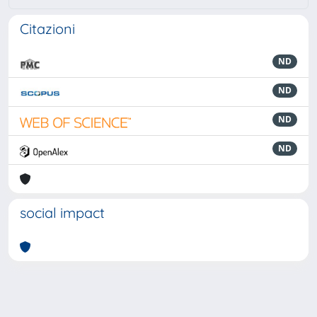
Citazioni
ND
ND
ND
ND
social impact