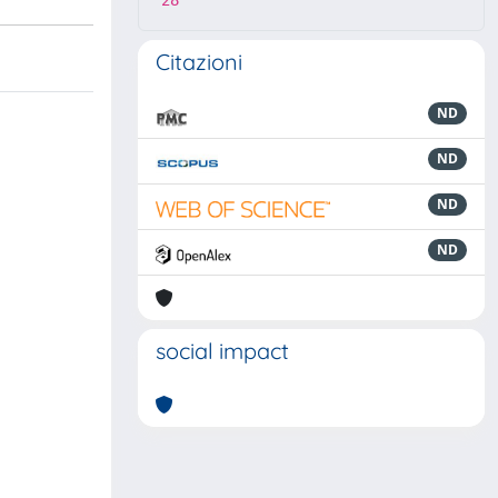
28
Citazioni
ND
ND
ND
ND
social impact