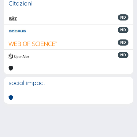
Citazioni
ND
ND
ND
ND
social impact