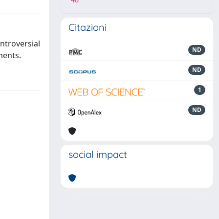
48
Citazioni
ntroversial
ND
ments.
ND
1
ND
social impact