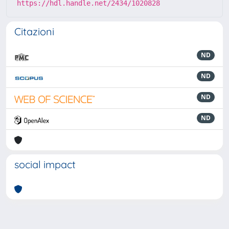
https://hdl.handle.net/2434/1020828
Citazioni
ND
ND
ND
ND
social impact