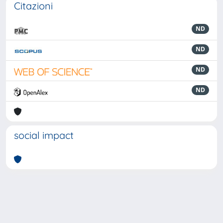
Citazioni
ND
ND
ND
ND
social impact