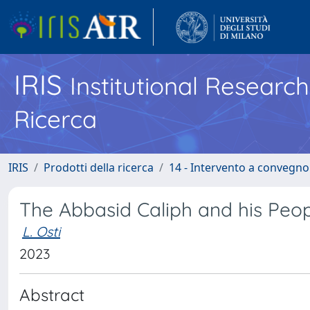
IRIS
Institutional Researc
Ricerca
IRIS
Prodotti della ricerca
14 - Intervento a convegn
The Abbasid Caliph and his Peop
L. Osti
2023
Abstract