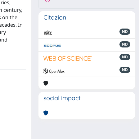
09
ries,
h century,
Citazioni
s on the
ecades. In
ury
ND
 and
ND
ND
ND
social impact