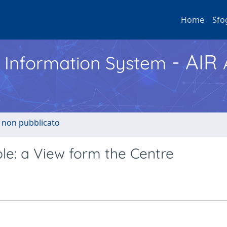
Home
Sfo
- AIR
h Information System
o non pubblicato
le: a View form the Centre