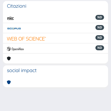
Citazioni
ND
ND
ND
ND
social impact