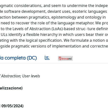
agmatic considerations, and seem to undermine the indep
ude software development, deviant uses, esoteric languages
eraction between pragmatics, epistemology and ontology in
e need to recover the role of the language metaphor. We pr
o the Levels of Abstraction (LoAs)-based struc- ture defini
Ls identify a flexible hierarchy in which users bear their 
ing with the logical specification. We formulate a notion o
ongside pragmatic versions of implementation and correctne
a completa (DC)
 Abstraction; User levels
ualizzazione)
al 09/05/2024)