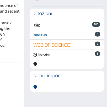
88
endence of
 and recent
Citazioni
opose a
ND
ng the
own
5
f
7
ss.
5
social impact