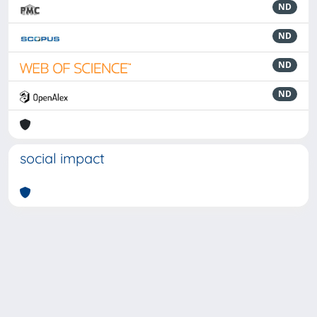
ND
ND
ND
ND
social impact