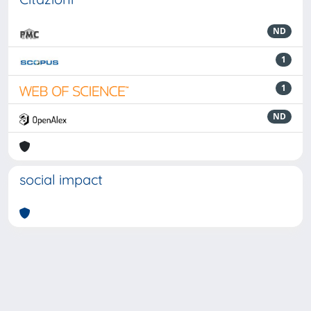
ND
1
1
ND
social impact