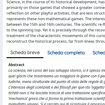
Science, in the course of its historical development, h
primarily on those games that showed a greater connect
reflection on other playful activities, that are less stru
represents these non-mathematical games. The interest o
between the 15th and 16th centuries. The scientific re-fl
to the spinning top. Yet it is precisely through the recov
treatment of the characteristic movements of this cur
reconstruct the historical process, far from linear, thro
Scheda breve
Scheda completa
Sched
Abstract
La scienza, nel corso del suo sviluppo storico, si è spesso i
quei giochi che mostravano un maggiore le-game con il pen
ludiche, meno strutturate dal punto di vista delle regole di
L’interesse degli scienziati e dei filosofi per que-sto ‘oggetto
tichità non ci ha lasciato traccia di una trattazione specific
‘mechanica’ greca che si forma la prima trattazione scienti
manufatto umano. Si è cercato qui di ricostruire il processo s