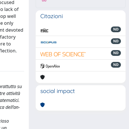
88
focused
o lack of
Citazioni
top well
se only
ment devoted
ND
sfactory
ND
re to
lection.
ND
ND
prattutto su
social impact
e attività
matematici.
ca dell’an-
rioso
a un