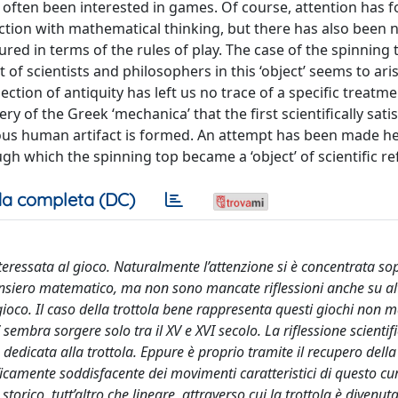
as often been interested in games. Of course, attention has 
ion with mathematical thinking, but there has also been n
ctured in terms of the rules of play. The case of the spinning 
f scientists and philosophers in this ‘object’ seems to ari
ection of antiquity has left us no trace of a specific treat
ery of the Greek ‘mechanica’ that the first scientifically sati
ious human artifact is formed. An attempt has been made he
ugh which the spinning top became a ‘object’ of scientific ref
a completa (DC)
nteressata al gioco. Naturalmente l’attenzione si è concentrata so
siero matematico, ma non sono mancate riflessioni anche su altr
 gioco. Il caso della trottola bene rappresenta questi giochi non 
’ sembra sorgere solo tra il XV e XVI secolo. La riflessione scientifi
a dedicata alla trottola. Eppure è proprio tramite il recupero della
ficamente soddisfacente dei movimenti caratteristici di questo cu
torico, tutt’altro che lineare, attraverso cui la trottola è divenut