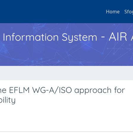
Home
Sfo
- AIR
h Information System
ng the EFLM WG-A/ISO approach for
ility