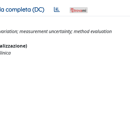
a completa (DC)
ot variation; measurement uncertainty; method evaluation
ualizzazione)
linica