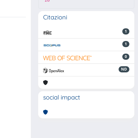
28
Citazioni
1
1
0
ND
social impact