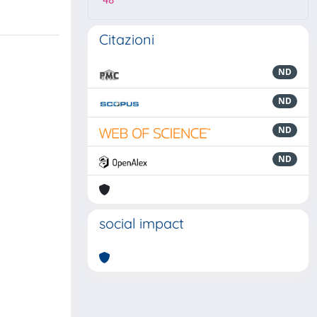
48
Citazioni
ND
ND
ND
ND
social impact