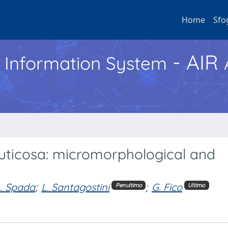
Home
Sfo
- AIR
h Information System
ruticosa: micromorphological and
. Spada
;
L. Santagostini
;
G. Fico
Penultimo
Ultimo