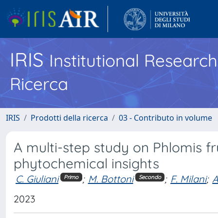
IRIS
Institutional Researc
Ricerca
IRIS
Prodotti della ricerca
03 - Contributo in volume
A multi-step study on Phlomis f
phytochemical insights
C. Giuliani
;
M. Bottoni
;
F. Milani
;
A
Primo
Secondo
2023