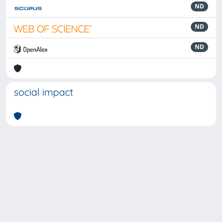
ND
ND
ND
social impact