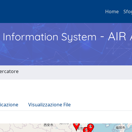
Home
Sfo
- AIR
h Information System
cercatore
icazione
Visualizzazione File