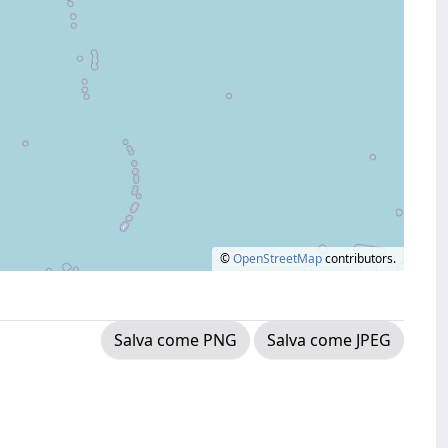
©
OpenStreetMap
contributors.
Salva come PNG
Salva come JPEG