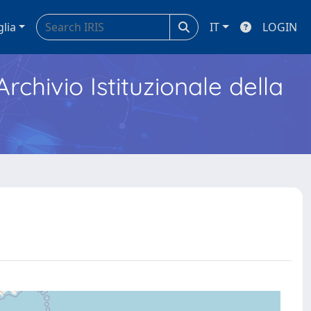
glia
IT
LOGIN
Archivio Istituzionale della