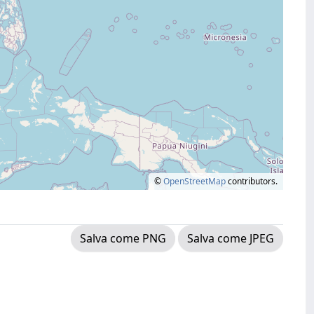
©
OpenStreetMap
contributors.
Salva come PNG
Salva come JPEG