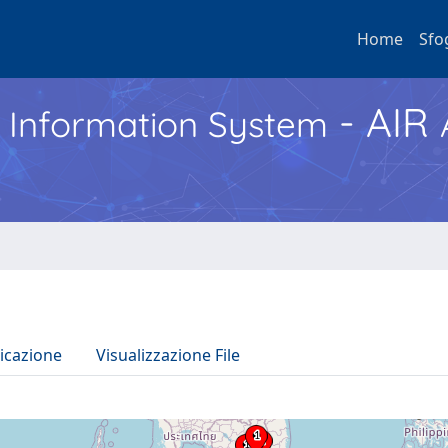
Home
Sfo
- AIR
h Information System
icazione
Visualizzazione File