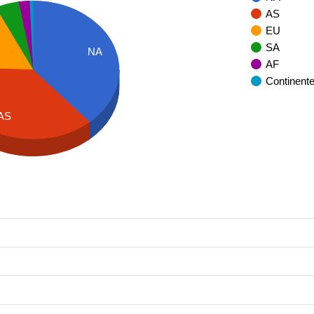
AS
EU
SA
NA
AF
Continent
AS