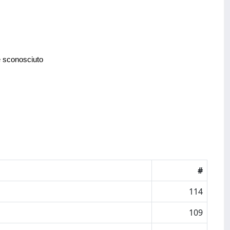
e sconosciuto
#
114
109