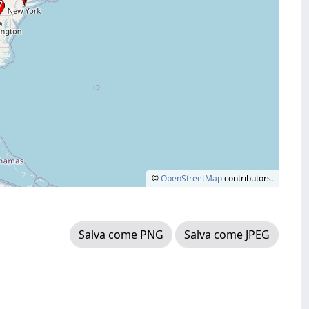
©
OpenStreetMap
contributors.
Salva come PNG
Salva come JPEG