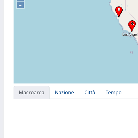
–
Macroarea
Nazione
Città
Tempo