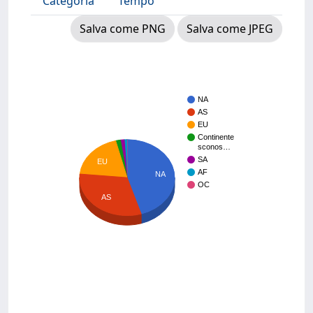
Categoria
Tempo
Salva come PNG
Salva come JPEG
NA
AS
EU
Continente
sconos…
SA
EU
AF
NA
OC
AS