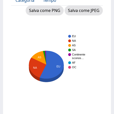
Categoria
Tempo
Salva come PNG
Salva come JPEG
EU
NA
AS
SA
Continente
AS
sconos…
AF
EU
OC
NA