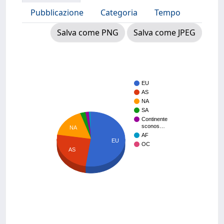
Pubblicazione
Categoria
Tempo
Salva come PNG
Salva come JPEG
EU
AS
NA
SA
Continente
sconos…
NA
AF
EU
OC
AS