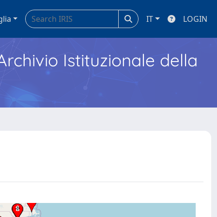
glia
IT
LOGIN
Archivio Istituzionale della