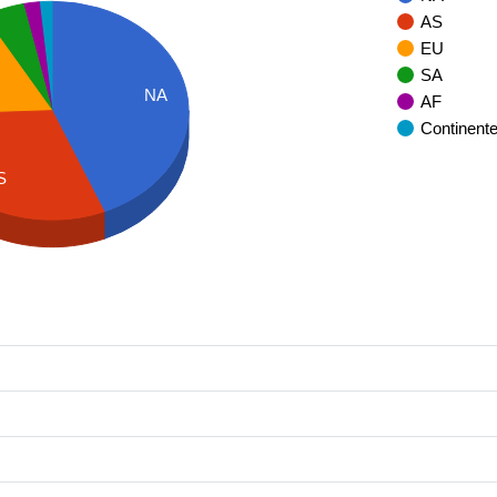
AS
EU
SA
NA
AF
Continent
S