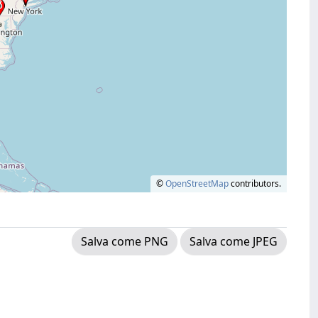
©
OpenStreetMap
contributors.
Salva come PNG
Salva come JPEG