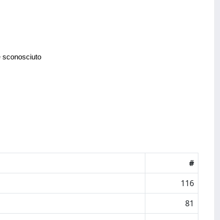
e sconosciuto
#
116
81