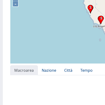
–
Macroarea
Nazione
Città
Tempo