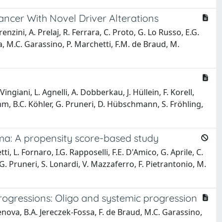
cer With Novel Driver Alterations
nzini, A. Prelaj, R. Ferrara, C. Proto, G. Lo Russo, E.G.
ta, M.C. Garassino, P. Marchetti, F.M. de Braud, M.
ingiani, L. Agnelli, A. Dobberkau, J. Hüllein, F. Korell,
limm, B.C. Köhler, G. Pruneri, D. Hübschmann, S. Fröhling,
oma: A propensity score-based study
ti, L. Fornaro, I.G. Rapposelli, F.E. D'Amico, G. Aprile, C.
 G. Pruneri, S. Lonardi, V. Mazzaferro, F. Pietrantonio, M.
progressions: Oligo and systemic progression
 Genova, B.A. Jereczek-Fossa, F. de Braud, M.C. Garassino,