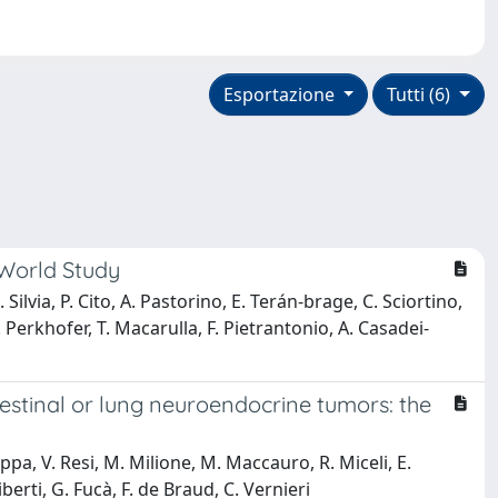
Esportazione
Tutti (6)
‐World Study
 Silvia, P. Cito, A. Pastorino, E. Terán‐brage, C. Sciortino,
. Perkhofer, T. Macarulla, F. Pietrantonio, A. Casadei‐
testinal or lung neuroendocrine tumors: the
 Coppa, V. Resi, M. Milione, M. Maccauro, R. Miceli, E.
berti, G. Fucà, F. de Braud, C. Vernieri