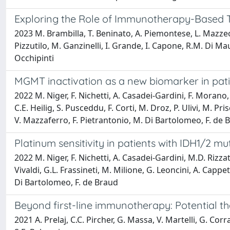
Exploring the Role of Immunotherapy-Based T
2023 M. Brambilla, T. Beninato, A. Piemontese, L. Mazzeo, C
Pizzutilo, M. Ganzinelli, I. Grande, I. Capone, R.M. Di Ma
Occhipinti
MGMT inactivation as a new biomarker in pati
2022 M. Niger, F. Nichetti, A. Casadei-Gardini, F. Morano, C
C.E. Heilig, S. Pusceddu, F. Corti, M. Droz, P. Ulivi, M. P
V. Mazzaferro, F. Pietrantonio, M. Di Bartolomeo, F. de 
Platinum sensitivity in patients with IDH1/2 
2022 M. Niger, F. Nichetti, A. Casadei-Gardini, M.D. Rizzato
Vivaldi, G.L. Frassineti, M. Milione, G. Leoncini, A. Cappe
Di Bartolomeo, F. de Braud
Beyond first-line immunotherapy: Potential th
2021 A. Prelaj, C.C. Pircher, G. Massa, V. Martelli, G. Cor