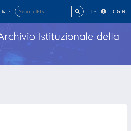
glia
IT
LOGIN
Archivio Istituzionale della