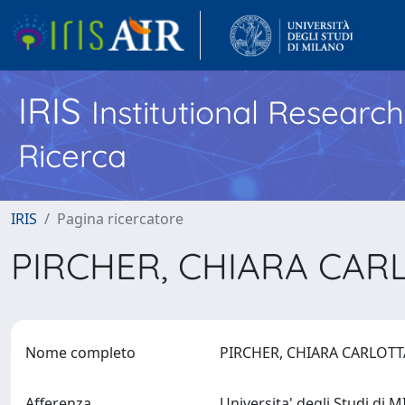
IRIS
Institutional Researc
Ricerca
IRIS
Pagina ricercatore
PIRCHER, CHIARA CA
Nome completo
PIRCHER, CHIARA CARLOT
Afferenza
Universita' degli Studi di