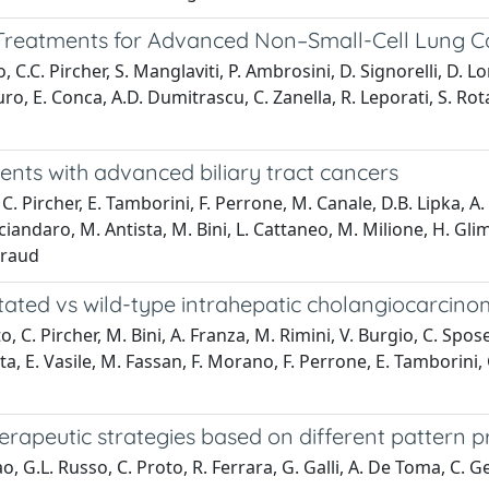
reatments for Advanced Non–Small-Cell Lung Can
.C. Pircher, S. Manglaviti, P. Ambrosini, D. Signorelli, D. Lore
uro, E. Conca, A.D. Dumitrascu, C. Zanella, R. Leporati, S. Ro
ents with advanced biliary tract cancers
. Pircher, E. Tamborini, F. Perrone, M. Canale, D.B. Lipka, A. V
risciandaro, M. Antista, M. Bini, L. Cattaneo, M. Milione, H. G
Braud
mutated vs wild-type intrahepatic cholangiocarcin
, C. Pircher, M. Bini, A. Franza, M. Rimini, V. Burgio, C. Sposet
tta, E. Vasile, M. Fassan, F. Morano, F. Perrone, E. Tamborini,
erapeutic strategies based on different pattern 
rao, G.L. Russo, C. Proto, R. Ferrara, G. Galli, A. De Toma, C.