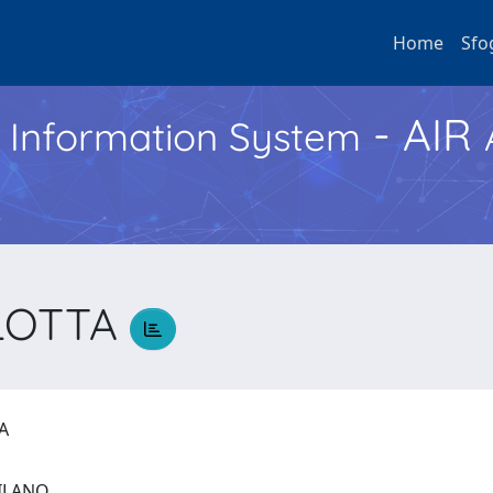
Home
Sfo
- AIR
h Information System
RLOTTA
TA
 MILANO