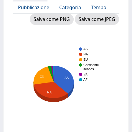
Pubblicazione
Categoria
Tempo
Salva come PNG
Salva come JPEG
AS
NA
EU
Continente
sconos…
SA
EU
AS
AF
NA