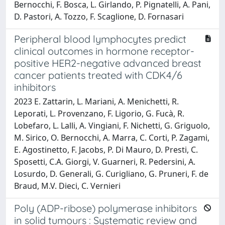
Bernocchi, F. Bosca, L. Girlando, P. Pignatelli, A. Pani,
D. Pastori, A. Tozzo, F. Scaglione, D. Fornasari
Peripheral blood lymphocytes predict
clinical outcomes in hormone receptor-
positive HER2-negative advanced breast
cancer patients treated with CDK4/6
inhibitors
2023 E. Zattarin, L. Mariani, A. Menichetti, R.
Leporati, L. Provenzano, F. Ligorio, G. Fucà, R.
Lobefaro, L. Lalli, A. Vingiani, F. Nichetti, G. Griguolo,
M. Sirico, O. Bernocchi, A. Marra, C. Corti, P. Zagami,
E. Agostinetto, F. Jacobs, P. Di Mauro, D. Presti, C.
Sposetti, C.A. Giorgi, V. Guarneri, R. Pedersini, A.
Losurdo, D. Generali, G. Curigliano, G. Pruneri, F. de
Braud, M.V. Dieci, C. Vernieri
Poly (ADP-ribose) polymerase inhibitors
in solid tumours : Systematic review and