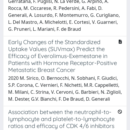
Gerratana, F. Puglisi, N. La Verde, G. Arpino, A.
Rocca, M. Ciccarese, R. Pedersini, A. Fabi, D.
Generali, A. Losurdo, F. Montemurro, G. Curigliano,
L. Del Mastro, A. Michelotti, E. Cortesi, V. Guarneri,
G. Pruneri, L. Mariani, F. de Braud
Early Changes of the Standardized
Uptake Values (SUVmax) Predict the
Efficacy of Everolimus-Exemestane in
Patients with Hormone Receptor-Positive
Metastatic Breast Cancer
2020 M. Sirico, O. Bernocchi, N. Sobhani, F. Giudici,
S.P. Corona, C. Vernieri, F. Nichetti, M.R. Cappelletti,
M. Milani, C. Strina, V. Cervoni, G. Barbieri, N. Ziglioli,
M. Dester, G.V. Bianchi, F. De Braud, D. Generali
Association between the neutrophil-to-
lymphocyte and platelet-to-lymphocyte
ratios and efficacy of CDK 4/6 inhibitors