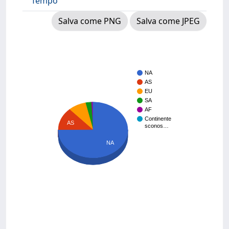
Tempo
Salva come PNG
Salva come JPEG
NA
AS
EU
SA
AF
Continente
AS
sconos…
NA