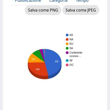
Pubblicazione
Categoria
Tempo
Salva come PNG
Salva come JPEG
AS
NA
EU
SA
Continente
sconos…
EU
AF
AS
OC
NA