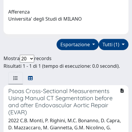
Afferenza
Universita' degli Studi di MILANO
Esportazione
Tutti (1)
Mostra
records
Risultati 1 - 1 di 1 (tempo di esecuzione: 0.0 secondi).
Psoas Cross-Sectional Measurements
Using Manual CT Segmentation before
and after Endovascular Aortic Repair
(EVAR)
2022 C.B. Monti, P. Righini, M.C. Bonanno, D. Capra,
D. Mazzaccaro, M. Giannetta, G.M. Nicolino, G.