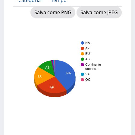
Categoria
Tempo
Salva come PNG
Salva come JPEG
NA
AF
EU
AS
Continente
AS
sconos…
NA
SA
EU
OC
AF